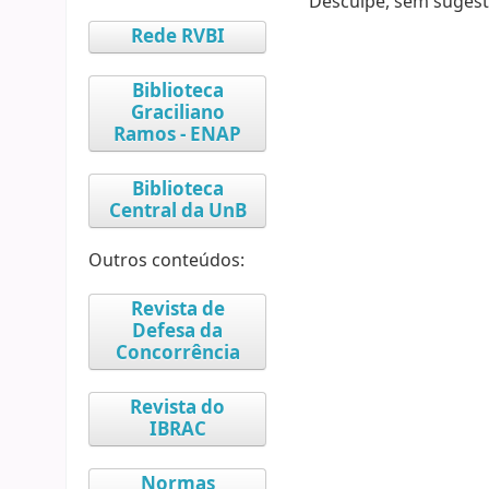
Desculpe, sem sugest
Rede RVBI
Biblioteca
Graciliano
Ramos - ENAP
Biblioteca
Central da UnB
Outros conteúdos:
Revista de
Defesa da
Concorrência
Revista do
IBRAC
Normas