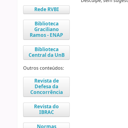
Desculpe, sem sugest
Rede RVBI
Biblioteca
Graciliano
Ramos - ENAP
Biblioteca
Central da UnB
Outros conteúdos:
Revista de
Defesa da
Concorrência
Revista do
IBRAC
Normas