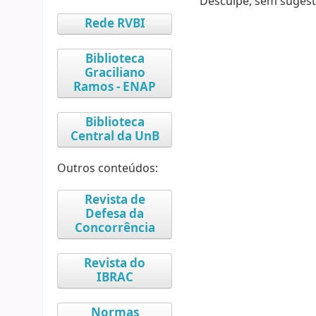
Desculpe, sem sugest
Rede RVBI
Biblioteca
Graciliano
Ramos - ENAP
Biblioteca
Central da UnB
Outros conteúdos:
Revista de
Defesa da
Concorrência
Revista do
IBRAC
Normas