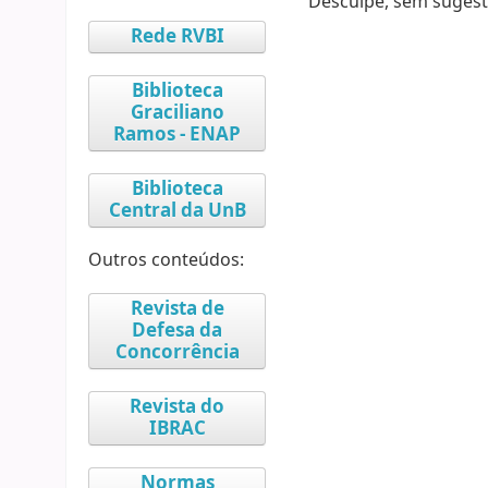
Desculpe, sem sugest
Rede RVBI
Biblioteca
Graciliano
Ramos - ENAP
Biblioteca
Central da UnB
Outros conteúdos:
Revista de
Defesa da
Concorrência
Revista do
IBRAC
Normas