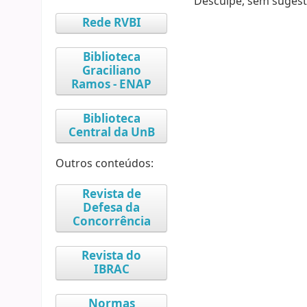
Desculpe, sem sugest
Rede RVBI
Biblioteca
Graciliano
Ramos - ENAP
Biblioteca
Central da UnB
Outros conteúdos:
Revista de
Defesa da
Concorrência
Revista do
IBRAC
Normas