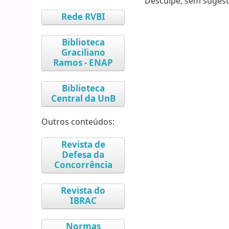
Desculpe, sem sugest
Rede RVBI
Biblioteca
Graciliano
Ramos - ENAP
Biblioteca
Central da UnB
Outros conteúdos:
Revista de
Defesa da
Concorrência
Revista do
IBRAC
Normas