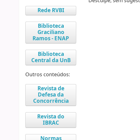
Desculpe, sem sugest
Rede RVBI
Biblioteca
Graciliano
Ramos - ENAP
Biblioteca
Central da UnB
Outros conteúdos:
Revista de
Defesa da
Concorrência
Revista do
IBRAC
Normas