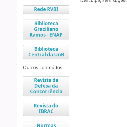
Desculpe, sem sugest
Rede RVBI
Biblioteca
Graciliano
Ramos - ENAP
Biblioteca
Central da UnB
Outros conteúdos:
Revista de
Defesa da
Concorrência
Revista do
IBRAC
Normas