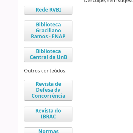
Desculpe, sem sugest
Rede RVBI
Biblioteca
Graciliano
Ramos - ENAP
Biblioteca
Central da UnB
Outros conteúdos:
Revista de
Defesa da
Concorrência
Revista do
IBRAC
Normas