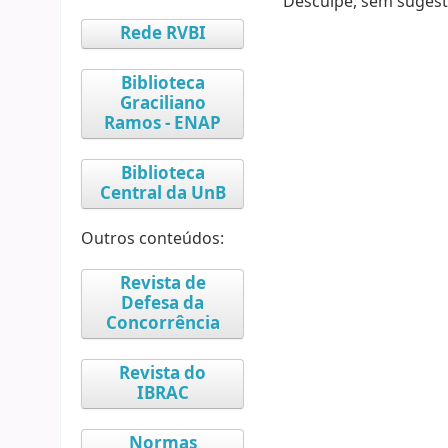
Desculpe, sem sugest
Rede RVBI
Biblioteca
Graciliano
Ramos - ENAP
Biblioteca
Central da UnB
Outros conteúdos:
Revista de
Defesa da
Concorrência
Revista do
IBRAC
Normas