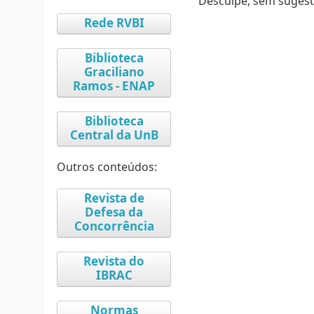
Desculpe, sem sugest
Rede RVBI
Biblioteca
Graciliano
Ramos - ENAP
Biblioteca
Central da UnB
Outros conteúdos:
Revista de
Defesa da
Concorrência
Revista do
IBRAC
Normas