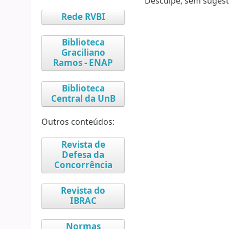
Desculpe, sem sugest
Rede RVBI
Biblioteca
Graciliano
Ramos - ENAP
Biblioteca
Central da UnB
Outros conteúdos:
Revista de
Defesa da
Concorrência
Revista do
IBRAC
Normas