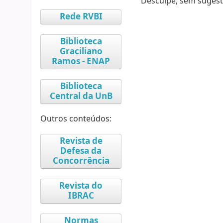
Desculpe, sem sugest
Rede RVBI
Biblioteca
Graciliano
Ramos - ENAP
Biblioteca
Central da UnB
Outros conteúdos:
Revista de
Defesa da
Concorrência
Revista do
IBRAC
Normas