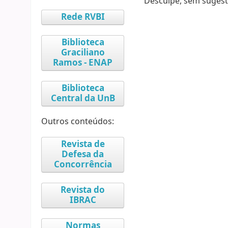
Desculpe, sem sugest
Rede RVBI
Biblioteca
Graciliano
Ramos - ENAP
Biblioteca
Central da UnB
Outros conteúdos:
Revista de
Defesa da
Concorrência
Revista do
IBRAC
Normas