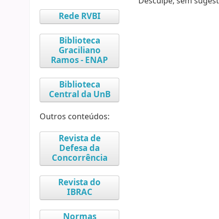
Desculpe, sem sugest
Rede RVBI
Biblioteca
Graciliano
Ramos - ENAP
Biblioteca
Central da UnB
Outros conteúdos:
Revista de
Defesa da
Concorrência
Revista do
IBRAC
Normas