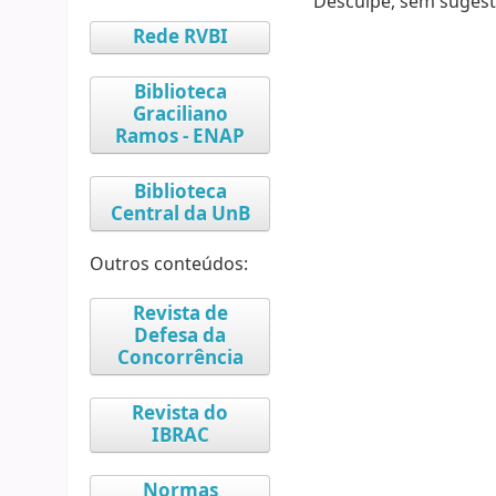
Desculpe, sem sugest
Rede RVBI
Biblioteca
Graciliano
Ramos - ENAP
Biblioteca
Central da UnB
Outros conteúdos:
Revista de
Defesa da
Concorrência
Revista do
IBRAC
Normas