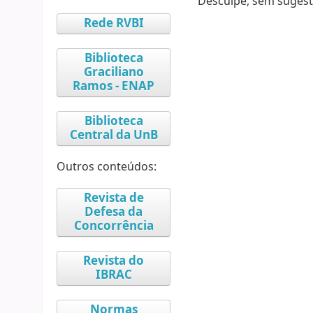
Desculpe, sem sugest
Rede RVBI
Biblioteca
Graciliano
Ramos - ENAP
Biblioteca
Central da UnB
Outros conteúdos:
Revista de
Defesa da
Concorrência
Revista do
IBRAC
Normas