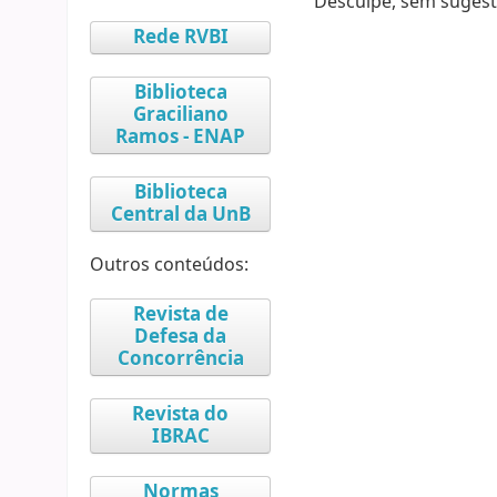
Desculpe, sem sugest
Rede RVBI
Biblioteca
Graciliano
Ramos - ENAP
Biblioteca
Central da UnB
Outros conteúdos:
Revista de
Defesa da
Concorrência
Revista do
IBRAC
Normas