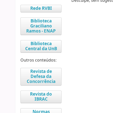
Desculpe, sem sugest
Rede RVBI
Biblioteca
Graciliano
Ramos - ENAP
Biblioteca
Central da UnB
Outros conteúdos:
Revista de
Defesa da
Concorrência
Revista do
IBRAC
Normas