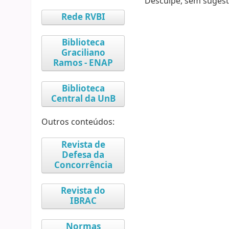
Desculpe, sem sugest
Rede RVBI
Biblioteca
Graciliano
Ramos - ENAP
Biblioteca
Central da UnB
Outros conteúdos:
Revista de
Defesa da
Concorrência
Revista do
IBRAC
Normas