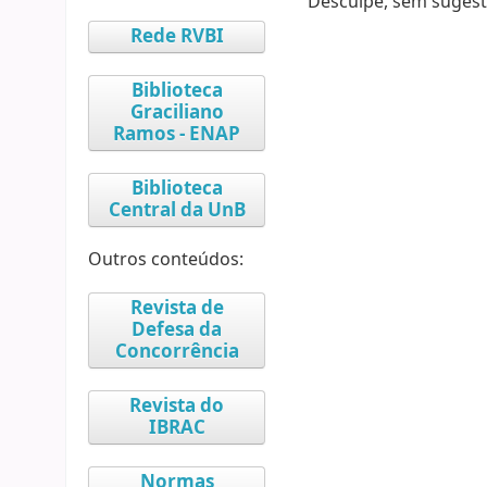
Desculpe, sem sugest
Rede RVBI
Biblioteca
Graciliano
Ramos - ENAP
Biblioteca
Central da UnB
Outros conteúdos:
Revista de
Defesa da
Concorrência
Revista do
IBRAC
Normas