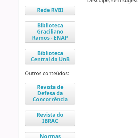
Desculpe, sem sugest
Rede RVBI
Biblioteca
Graciliano
Ramos - ENAP
Biblioteca
Central da UnB
Outros conteúdos:
Revista de
Defesa da
Concorrência
Revista do
IBRAC
Normas