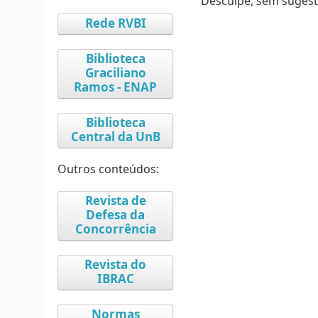
Desculpe, sem sugest
Rede RVBI
Biblioteca
Graciliano
Ramos - ENAP
Biblioteca
Central da UnB
Outros conteúdos:
Revista de
Defesa da
Concorrência
Revista do
IBRAC
Normas