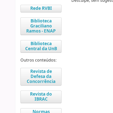
Desculpe, sem sugest
Rede RVBI
Biblioteca
Graciliano
Ramos - ENAP
Biblioteca
Central da UnB
Outros conteúdos:
Revista de
Defesa da
Concorrência
Revista do
IBRAC
Normas