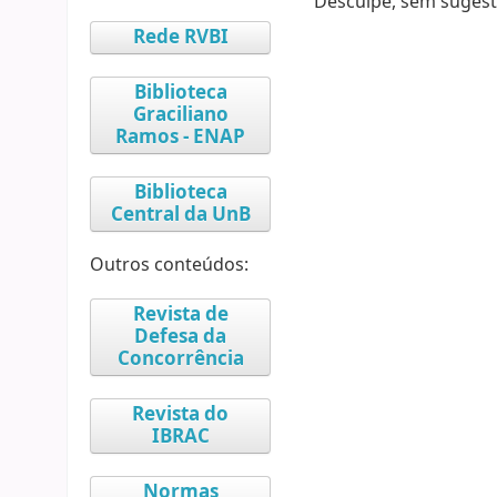
Desculpe, sem sugest
Rede RVBI
Biblioteca
Graciliano
Ramos - ENAP
Biblioteca
Central da UnB
Outros conteúdos:
Revista de
Defesa da
Concorrência
Revista do
IBRAC
Normas