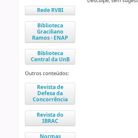
Desculpe, sem sugest
Rede RVBI
Biblioteca
Graciliano
Ramos - ENAP
Biblioteca
Central da UnB
Outros conteúdos:
Revista de
Defesa da
Concorrência
Revista do
IBRAC
Normas