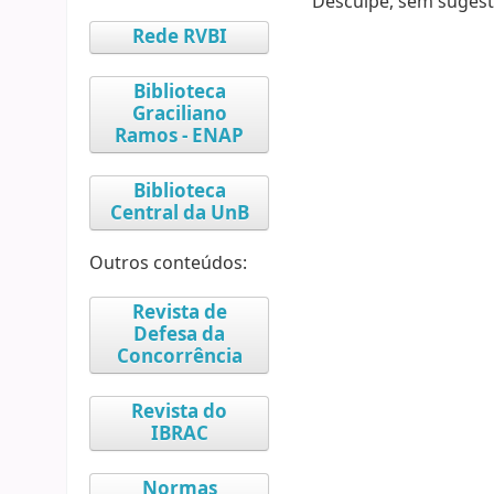
Desculpe, sem sugest
Rede RVBI
Biblioteca
Graciliano
Ramos - ENAP
Biblioteca
Central da UnB
Outros conteúdos:
Revista de
Defesa da
Concorrência
Revista do
IBRAC
Normas