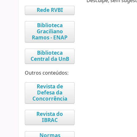
Desculpe, sem sugest
Rede RVBI
Biblioteca
Graciliano
Ramos - ENAP
Biblioteca
Central da UnB
Outros conteúdos:
Revista de
Defesa da
Concorrência
Revista do
IBRAC
Normas