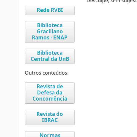
Desculpe, sem sugest
Rede RVBI
Biblioteca
Graciliano
Ramos - ENAP
Biblioteca
Central da UnB
Outros conteúdos:
Revista de
Defesa da
Concorrência
Revista do
IBRAC
Normas