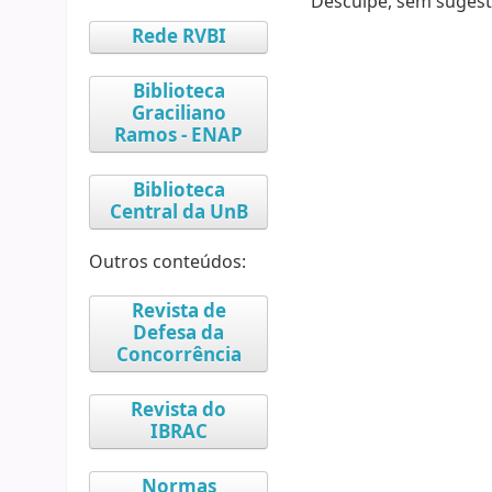
Desculpe, sem sugest
Rede RVBI
Biblioteca
Graciliano
Ramos - ENAP
Biblioteca
Central da UnB
Outros conteúdos:
Revista de
Defesa da
Concorrência
Revista do
IBRAC
Normas