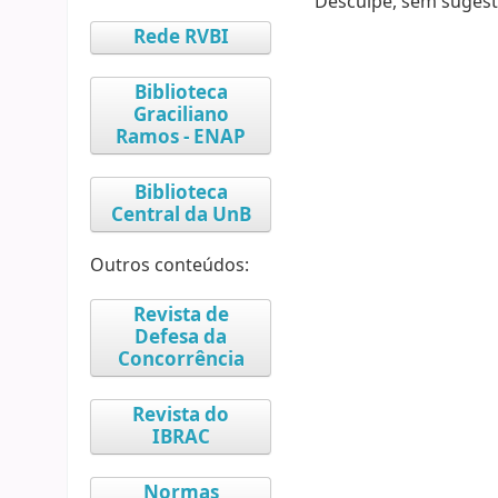
Desculpe, sem sugest
Rede RVBI
Biblioteca
Graciliano
Ramos - ENAP
Biblioteca
Central da UnB
Outros conteúdos:
Revista de
Defesa da
Concorrência
Revista do
IBRAC
Normas