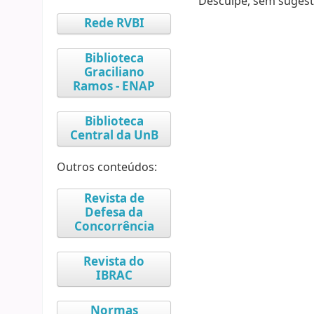
Desculpe, sem sugest
Rede RVBI
Biblioteca
Graciliano
Ramos - ENAP
Biblioteca
Central da UnB
Outros conteúdos:
Revista de
Defesa da
Concorrência
Revista do
IBRAC
Normas