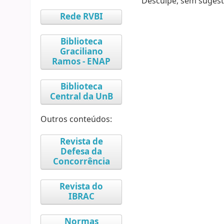
Desculpe, sem sugest
Rede RVBI
Biblioteca
Graciliano
Ramos - ENAP
Biblioteca
Central da UnB
Outros conteúdos:
Revista de
Defesa da
Concorrência
Revista do
IBRAC
Normas