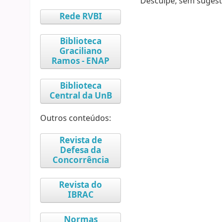
Desculpe, sem sugest
Rede RVBI
Biblioteca
Graciliano
Ramos - ENAP
Biblioteca
Central da UnB
Outros conteúdos:
Revista de
Defesa da
Concorrência
Revista do
IBRAC
Normas