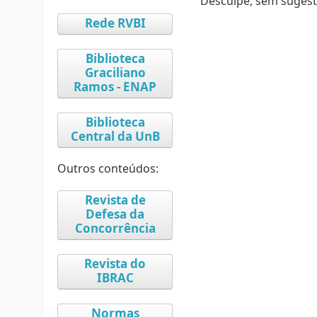
Desculpe, sem sugest
Rede RVBI
Biblioteca
Graciliano
Ramos - ENAP
Biblioteca
Central da UnB
Outros conteúdos:
Revista de
Defesa da
Concorrência
Revista do
IBRAC
Normas