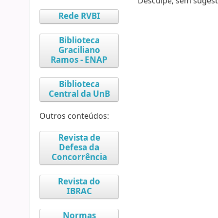
Desculpe, sem sugest
Rede RVBI
Biblioteca
Graciliano
Ramos - ENAP
Biblioteca
Central da UnB
Outros conteúdos:
Revista de
Defesa da
Concorrência
Revista do
IBRAC
Normas