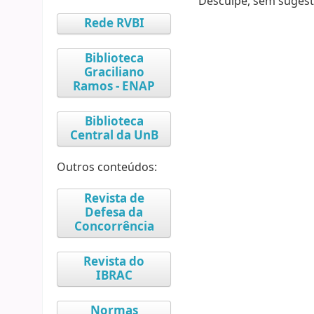
Desculpe, sem sugest
Rede RVBI
Biblioteca
Graciliano
Ramos - ENAP
Biblioteca
Central da UnB
Outros conteúdos:
Revista de
Defesa da
Concorrência
Revista do
IBRAC
Normas