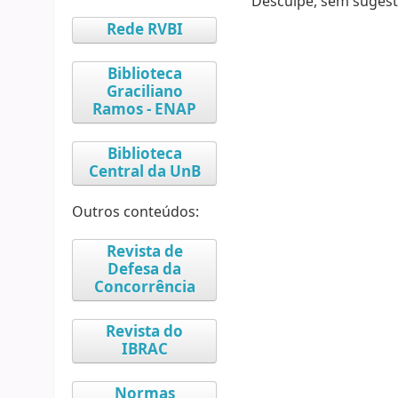
Desculpe, sem sugest
Rede RVBI
Biblioteca
Graciliano
Ramos - ENAP
Biblioteca
Central da UnB
Outros conteúdos:
Revista de
Defesa da
Concorrência
Revista do
IBRAC
Normas