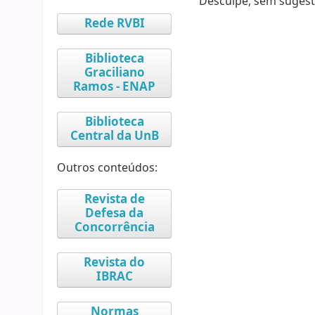
Desculpe, sem sugest
Rede RVBI
Biblioteca
Graciliano
Ramos - ENAP
Biblioteca
Central da UnB
Outros conteúdos:
Revista de
Defesa da
Concorrência
Revista do
IBRAC
Normas