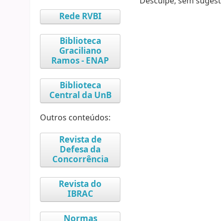
Desculpe, sem sugest
Rede RVBI
Biblioteca
Graciliano
Ramos - ENAP
Biblioteca
Central da UnB
Outros conteúdos:
Revista de
Defesa da
Concorrência
Revista do
IBRAC
Normas