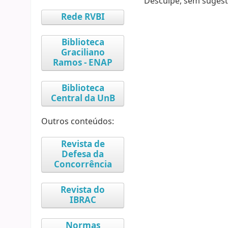
Desculpe, sem sugest
Rede RVBI
Biblioteca
Graciliano
Ramos - ENAP
Biblioteca
Central da UnB
Outros conteúdos:
Revista de
Defesa da
Concorrência
Revista do
IBRAC
Normas