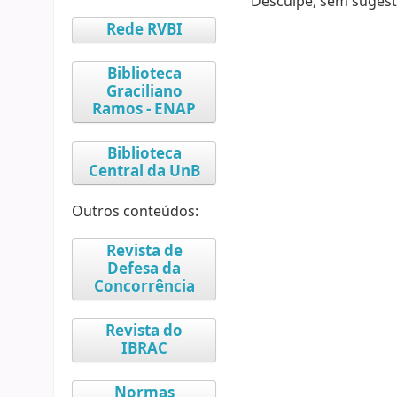
Desculpe, sem sugest
Rede RVBI
Biblioteca
Graciliano
Ramos - ENAP
Biblioteca
Central da UnB
Outros conteúdos:
Revista de
Defesa da
Concorrência
Revista do
IBRAC
Normas