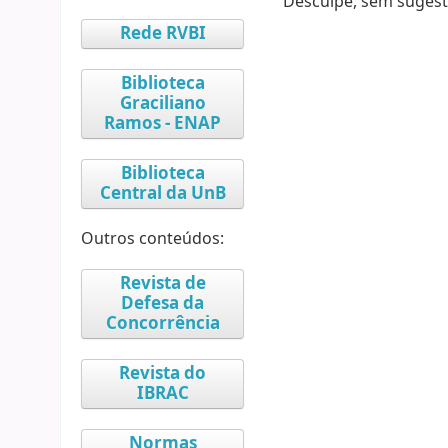
Desculpe, sem sugest
Rede RVBI
Biblioteca
Graciliano
Ramos - ENAP
Biblioteca
Central da UnB
Outros conteúdos:
Revista de
Defesa da
Concorrência
Revista do
IBRAC
Normas