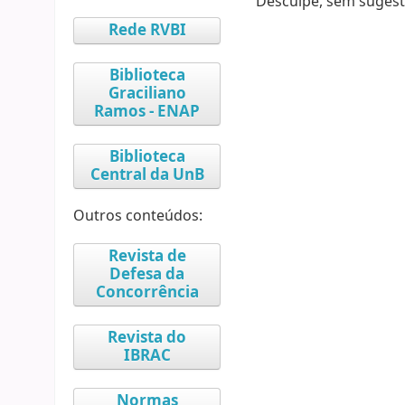
Desculpe, sem sugest
Rede RVBI
Biblioteca
Graciliano
Ramos - ENAP
Biblioteca
Central da UnB
Outros conteúdos:
Revista de
Defesa da
Concorrência
Revista do
IBRAC
Normas