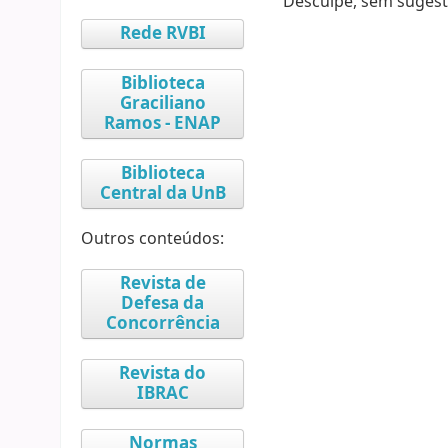
Desculpe, sem sugest
Rede RVBI
Biblioteca
Graciliano
Ramos - ENAP
Biblioteca
Central da UnB
Outros conteúdos:
Revista de
Defesa da
Concorrência
Revista do
IBRAC
Normas