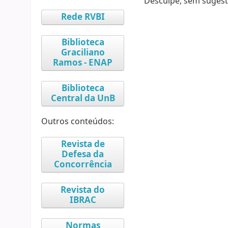
Desculpe, sem sugest
Rede RVBI
Biblioteca
Graciliano
Ramos - ENAP
Biblioteca
Central da UnB
Outros conteúdos:
Revista de
Defesa da
Concorrência
Revista do
IBRAC
Normas