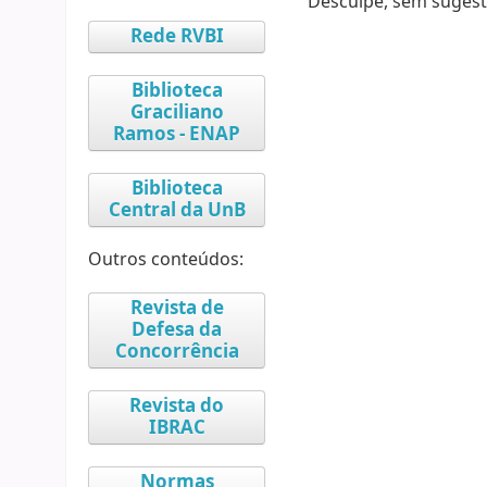
Desculpe, sem sugest
Rede RVBI
Biblioteca
Graciliano
Ramos - ENAP
Biblioteca
Central da UnB
Outros conteúdos:
Revista de
Defesa da
Concorrência
Revista do
IBRAC
Normas