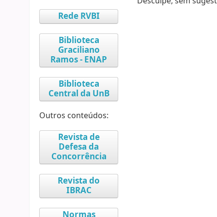
Desculpe, sem sugest
Rede RVBI
Biblioteca
Graciliano
Ramos - ENAP
Biblioteca
Central da UnB
Outros conteúdos:
Revista de
Defesa da
Concorrência
Revista do
IBRAC
Normas