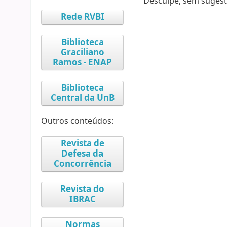
Desculpe, sem sugest
Rede RVBI
Biblioteca
Graciliano
Ramos - ENAP
Biblioteca
Central da UnB
Outros conteúdos:
Revista de
Defesa da
Concorrência
Revista do
IBRAC
Normas