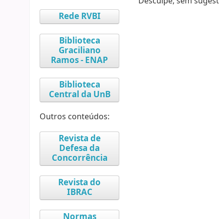
Desculpe, sem sugest
Rede RVBI
Biblioteca
Graciliano
Ramos - ENAP
Biblioteca
Central da UnB
Outros conteúdos:
Revista de
Defesa da
Concorrência
Revista do
IBRAC
Normas